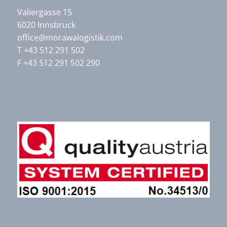
Valiergasse 15
6020 Innsbruck
office@morawalogistik.com
T +43 512 291 502
F +43 512 291 502 290