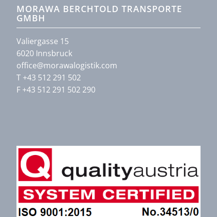
MORAWA BERCHTOLD TRANSPORTE
GMBH
Valiergasse 15
6020 Innsbruck
office@morawalogistik.com
T +43 512 291 502
F +43 512 291 502 290